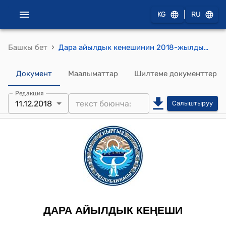
|
KG
RU
›
Башкы бет
Дара айылдык кенешинин 2018-жылдын 11-декабрындагы № 60 "Чек айылына Улуу Ата-Мекендик согушта курман болгон баатырлар аллеясынын курулушуна акча каражатын ажыратып берүүгө макулдук берүү жөнүндө" токтому
Документ
Маалыматтар
Шилтеме документтер
Редакция
11.12.2018
Салыштыруу