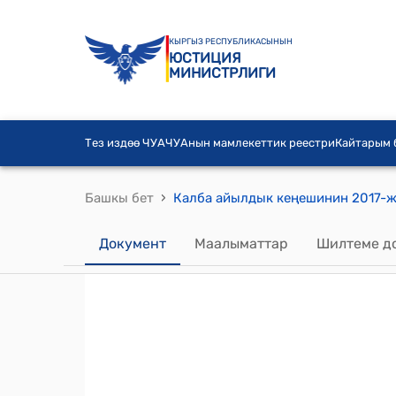
КЫРГЫЗ РЕСПУБЛИКАСЫНЫН
ЮСТИЦИЯ
МИНИСТРЛИГИ
Тез издөө ЧУА
ЧУАнын мамлекеттик реестри
Кайтарым
›
Башкы бет
Документ
Маалыматтар
Шилтеме д