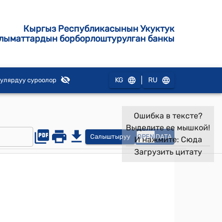
Кыргыз Республикасынын Укуктук
лыматтардын борборлоштурулган банкы
|
KG
RU
улярдуу суроолор
Ошибка в тексте?
Выделите ее мышкой!
Салыштыруу
OPEN
DATA
И нажмите:
Сюда
Загрузить цитату