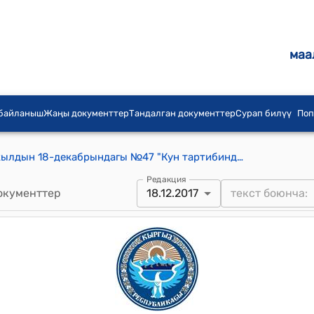
маа
 байланыш
Жаңы документтер
Тандалган документтер
Сурап билүү
Поп
Калба айылдык кеңешинин 2017-жылдын 18-декабрындагы №47 "Кун тартибиндеги каралган статьядан статьяга которуу жонундо" токтому
Редакция
окументтер
18.12.2017