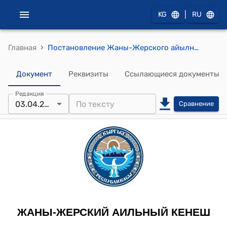
|
KG
RU
›
Главная
Постановление Жаны-Жерского айылного кенеша от 3-апреля 2017-года № 5-27/3 "«О выделении материальной помощи»"
Документ
Реквизиты
Ссылающиеся документы
Редакция
03.04.2017
Сравнение