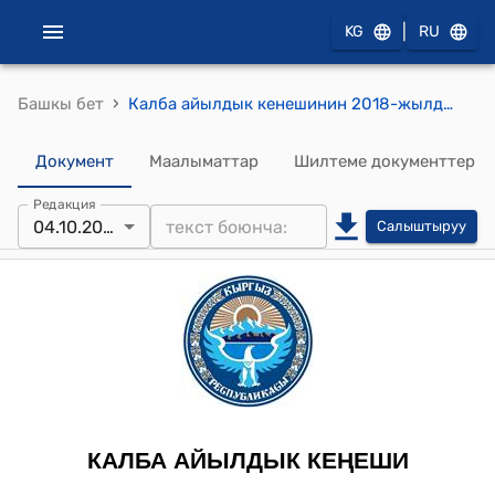
|
KG
RU
›
Башкы бет
Калба айылдык кенешинин 2018-жылдын 04-октябрындагы №34 "Калба айыл аймагынын айылдык кенеши А.Огонбаев айылындагы жаны конуш ички көчөлөрүнө таза-суу түтүктөрүн киргизүү керек экендигин карап чыгып Калба айыл кеңешинин" токтому
Документ
Маалыматтар
Шилтеме документтер
Редакция
04.10.2018
Салыштыруу