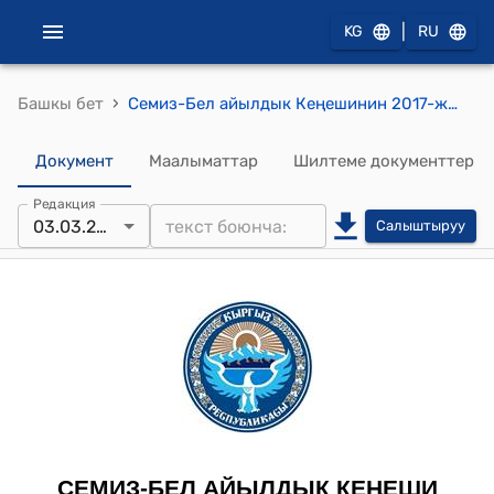
|
KG
RU
›
Башкы бет
Семиз-Бел айылдык Кеңешинин 2017-жылдын 3-мартындагы № 4/5 "Кочкор мамлекеттик асыл тукум кой ɵстүрүү заводуна тиешелүү кыймылсыз мүлктɵрдү ɵткɵрүп алуу боюнча комиссия түзүү жөнүндө" токтому
Документ
Маалыматтар
Шилтеме документтер
Редакция
03.03.2017
Салыштыруу