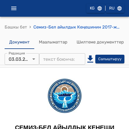
|
KG
RU
›
Башкы бет
Семиз-Бел айылдык Кеңешинин 2017-жылдын 3-мартындагы № 4/5 "Семиз-Бел айыл аймагынын айыл өкмөтүнүн алдындагы администрациялык укук бузуулар боюнча комиссиянын курамына өзгөртүү киргизүү жөнүндө" токтому
Документ
Маалыматтар
Шилтеме документтер
Редакция
03.03.2017
Салыштыруу