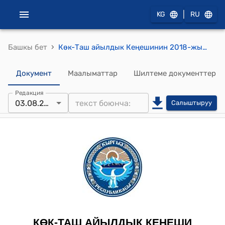
|
KG
RU
›
Башкы бет
Көк-Таш айылдык Кеңешинин 2018-жылдын 03-августундагы № 4 "Көк-Таш айылдык аймагындагы шайлоо участкаларына сунушталган шайлоо комиссияларынын курамын кароо жөнүндө" токтому
Документ
Маалыматтар
Шилтеме документтер
Редакция
03.08.2018
Салыштыруу