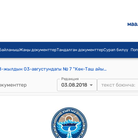
маа
 байланыш
Жаңы документтер
Тандалган документтер
Сурап билүү
Поп
Көк-Таш айылдык Кеңешинин 2018-жылдын 03-августундагы № 7 "Көк-Таш айылдык аймагынын уюшулгандыгынын 20 жылдык юбилейине карата клип тартууга каражат кароо жөнүндө" токтому
Редакция
окументтер
03.08.2018