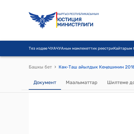
КЫРГЫЗ РЕСПУБЛИКАСЫНЫН
ЮСТИЦИЯ
МИНИСТРЛИГИ
Тез издөө ЧУА
ЧУАнын мамлекеттик реестри
Кайтарым
›
Башкы бет
Документ
Маалыматтар
Шилтеме д