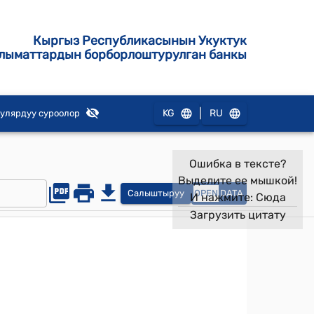
Кыргыз Республикасынын Укуктук
лыматтардын борборлоштурулган банкы
|
KG
RU
улярдуу суроолор
Ошибка в тексте?
Выделите ее мышкой!
Салыштыруу
OPEN
DATA
И нажмите:
Сюда
Загрузить цитату