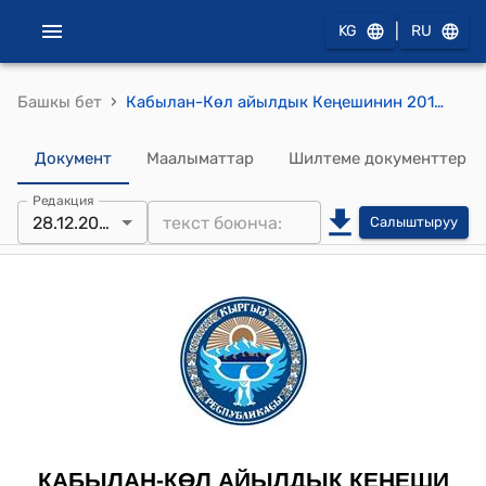
|
KG
RU
›
Башкы бет
Кабылан-Көл айылдык Кеңешинин 2018-жылдын 28-ноябрындагы № 36/1 "Кабылан-Көл айыл өкмөтүндө бузуулар жөнүндө иштерди кароо боюнча комиссиялары тууралуу жобону бекитүү жөнүндө" токтому
Документ
Маалыматтар
Шилтеме документтер
Редакция
28.12.2020
Салыштыруу