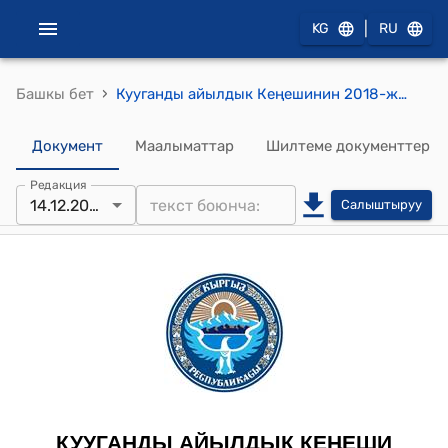
|
KG
RU
›
Башкы бет
Кууганды айылдык Кеңешинин 2018-жылдын 7-декабрындагы № 27 ( Ар кандай маселелер боюнча) токтому
Документ
Маалыматтар
Шилтеме документтер
Редакция
14.12.2018
Салыштыруу