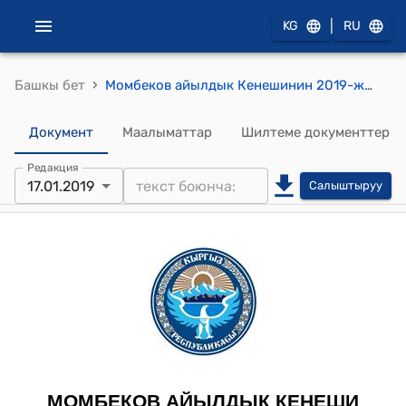
|
KG
RU
›
Башкы бет
Момбеков айылдык Кенешинин 2019-жылдын 17-октябрындагы № 2 «Сейталиев Дѳмүштүн ысымын айылга ыйгаруу жѳнүндѳ” токтому
Документ
Маалыматтар
Шилтеме документтер
Редакция
17.01.2019
Салыштыруу