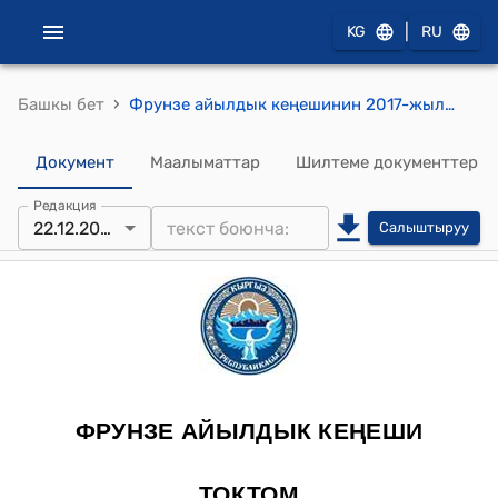
|
KG
RU
›
Башкы бет
Фрунзе айылдык кеңешинин 2017-жылдын 22-декабрындагы № 28 "Фрунзе айылдык кеңешинин төрагасы К.О.Токоевдин баяндамасын угуу жөнүндө" токтому
Документ
Маалыматтар
Шилтеме документтер
Редакция
22.12.2017
Салыштыруу