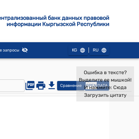
ентрализованный банк данных правовой
информации Кыргызской Республики
|
KG
RU
е запросы
Ошибка в тексте?
Выделите ее мышкой!
Сравнение
OPEN
DATA
И нажмите:
Сюда
Загрузить цитату