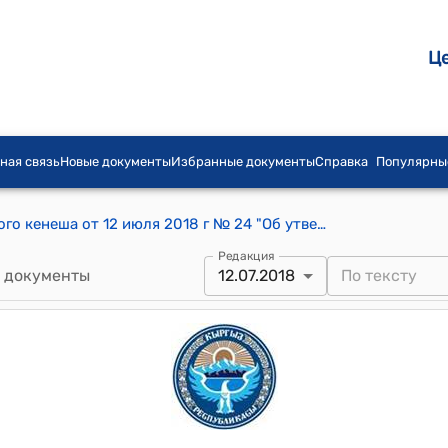
Ц
ная связь
Новые документы
Избранные документы
Справка
Популярны
Постановление Фрунзенского айылного кенеша от 12 июля 2018 г № 24 "Об утверждении состава и резерва участковых избирательных комиссий по Фрунзенскому айыл окмоту"
Редакция
 документы
12.07.2018