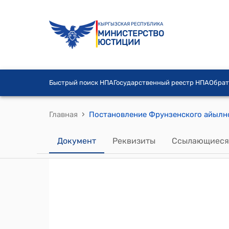
КЫРГЫЗСКАЯ РЕСПУБЛИКА
МИНИСТЕРСТВО
ЮСТИЦИИ
Быстрый поиск НПА
Государственный реестр НПА
Обрат
›
Главная
Документ
Реквизиты
Ссылающиеся