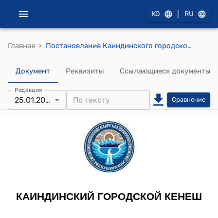
|
KG
RU
›
Главная
Постановление Каиндинского городского кенеша от 25 января 2019 г № 92/XXVII-8 "О рассмотрении вопроса принятии на баланс мэрии г. Каинда Жилищного фонда бывшего ОАО “Каиндинский кабельный завод”
Документ
Реквизиты
Ссылающиеся документы
Редакция
25.01.2019
Сравнение