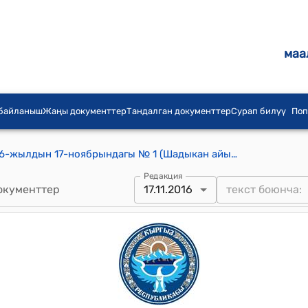
маа
 байланыш
Жаңы документтер
Тандалган документтер
Сурап билүү
Поп
Шадыкан айылдык кеңешинин 2016-жылдын 17-ноябрындагы № 1 (Шадыкан айыл өкмөтүнүн тургундары Норузбаев Бактиярбек, Норузбаев Чынгызбек, Дөңгөлоков Бакыттын ооз эки арызын канаттандырылып берилген участок огороддорун териштирип берүү жөнүндө) токтому
Редакция
окументтер
17.11.2016