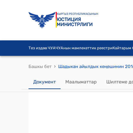
КЫРГЫЗ РЕСПУБЛИКАСЫНЫН
ЮСТИЦИЯ
МИНИСТРЛИГИ
Тез издөө ЧУА
ЧУАнын мамлекеттик реестри
Кайтарым
›
Башкы бет
Документ
Маалыматтар
Шилтеме д