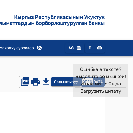
Кыргыз Республикасынын Укуктук
лыматтардын борборлоштурулган банкы
|
KG
RU
улярдуу суроолор
Ошибка в тексте?
Выделите ее мышкой!
Салыштыруу
OPEN
DATA
И нажмите:
Сюда
Загрузить цитату