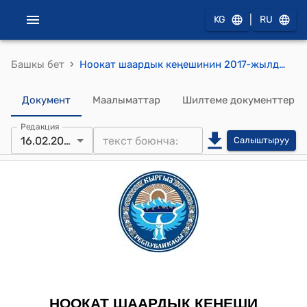
|
KG
RU
›
Башкы бет
Ноокат шаардык кеңешинин 2017-жылдын 16-февралындагы № 10 "Ноокат шаар мэриясынын алдындагы "Ноокат тазалык"муниципиалдык ишканасын түзүү жөнүндө" токтому
Документ
Маалыматтар
Шилтеме документтер
Редакция
16.02.2017
Салыштыруу