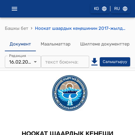
|
KG
RU
›
Башкы бет
Ноокат шаардык кеңешинин 2017-жылдын 16-февралындагы № 14 "Ноокат шаар мэриясынын жана Ноокат шаардык кеңешинин кызматкерлеринин байланыш кызматтары жөнүндө" токтому
Документ
Маалыматтар
Шилтеме документтер
Редакция
16.02.2017
Салыштыруу