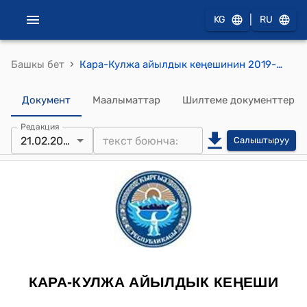
|
KG
RU
›
Башкы бет
Кара-Кулжа айылдык кеңешинин 2019-жылдын 21-февралындагы № 14/12 "Кара –Кулжа айыл өкмөтүнүн Жайыт пайдалануучулар бирикмесинин 2018-жылы пайдаланууга берилген мончо (купка) жана кыркым (стрижка) кызмат көрсөтүү тарифин, НOVO автосамосвалынын 1 маш- саат ишине кеткен чыгымдын эсебин жана жайытка көчүп кетүү, көчүп келүү мөөнөтүн бекитүү жөнүндө" токтому
Документ
Маалыматтар
Шилтеме документтер
Редакция
21.02.2019
Салыштыруу