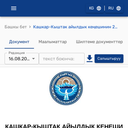
|
KG
RU
›
Башкы бет
Кашкар-Кыштак айылдык кеңешинин 2016-жылдын 16-августундагы № 9 "Кашкар-Кыштак айылдык кеңешинин аймагындагы участкалык шайлоо комиссиялардын курамын жана резервдерин бекитүү жѳнүндѳ" токтому
Документ
Маалыматтар
Шилтеме документтер
Редакция
16.08.2016
Салыштыруу