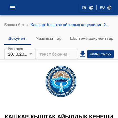
|
KG
RU
›
Башкы бет
Кашкар-Кыштак айылдык кеңешинин 2016-жылдын 28-октябрындагы № 7 "Алгабас айылынын социалдык маселелерин чечүү жѳнүндѳ" токтому
Документ
Маалыматтар
Шилтеме документтер
Редакция
28.10.2016
Салыштыруу