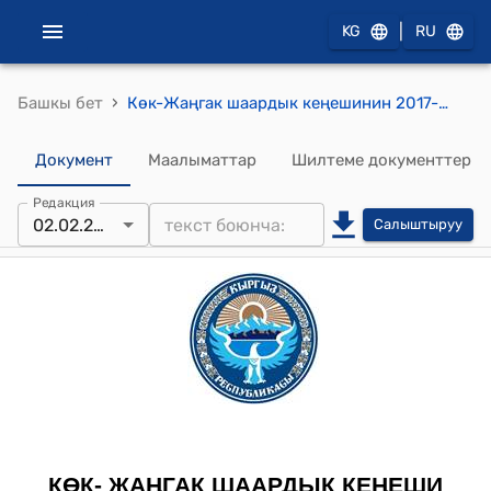
|
KG
RU
›
Башкы бет
Көк-Жаңгак шаардык кеңешинин 2017-жылдын 2-февралындагы № 33/2 "Көк-Жаңгак шаардын мэри Ж.Юсуповдун 2016- жылы аткарган иштери жөнүндө" токтому
Документ
Маалыматтар
Шилтеме документтер
Редакция
02.02.2017
Салыштыруу