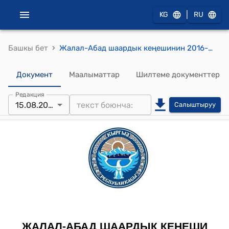
|
KG
RU
›
Башкы бет
Жалал-Абад шаардык кеңешинин 2016-жылдын 15-августундагы № 3 "Жалал-Абад шаардык кеӊешинин 5.03.2015-жылдагы XXI-сессиясынын №9-токтому жөнүндө" токтому
Документ
Маалыматтар
Шилтеме документтер
Редакция
15.08.2016
Салыштыруу