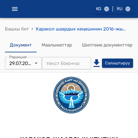
|
KG
RU
›
Башкы бет
Каракол шаардык кеңешинин 2016-жылдын 29-июлундагы № 27-8/4 "Каракол шаардык депутаттар Кеңешинин 2004-жылдын 10-ноябрындагы XXIV чакырылышынын, XII сессиясынын №24-12/5 токтому менен бекитилген "Каракол шаарында жер тилкелерине чектелген буюмдук укуктарды, менчик жана пайдалануу укуктарын берүү боюнча комиссиясы жөнүндөгү" Жобону жокко чыгаруу жана "Каракол шаарында жер тилкелерине чектелген буюмдук укуктарды, менчик жана пайдалануу укуктарын берүү боюнча" токтому комиссиясы жөнүндөгү" жаңы Жобону кабыл алуу жөнүндө
Документ
Маалыматтар
Шилтеме документтер
Редакция
29.07.2016
Салыштыруу