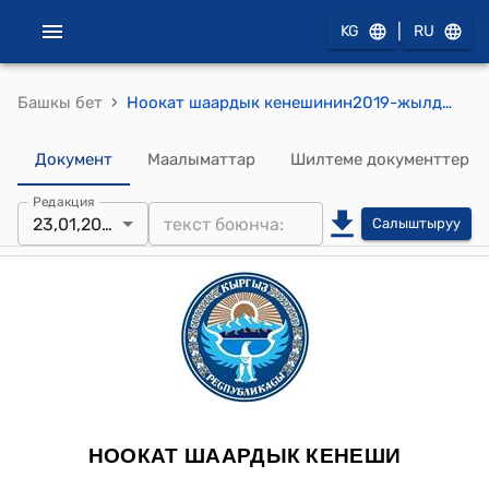
|
KG
RU
›
Башкы бет
Ноокат шаардык кенешинин2019-жылдын 23-январындагы №2 "Ноокат шаарынын аймагындагы “Мектепке чейинки билим берүү мекемелерине ”2018-жыл ичинде үнөмдөлгөн атайын эсепте калган акча каражатты бөлүп берүү жөнүндө" токтому
Документ
Маалыматтар
Шилтеме документтер
Редакция
23,01,2019
Салыштыруу