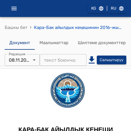
|
KG
RU
›
Башкы бет
Кара-Бак айылдык кеңешинин 2016-жылдын 8-ноябры № 39 "Кара-Бак айыл өкмөтүнүн башчысынын м.а. З.Темировду ээлеген кызматынан бошотууга макулдук берүү жөнүндө" токтому
Документ
Маалыматтар
Шилтеме документтер
Редакция
08.11.2016
Салыштыруу