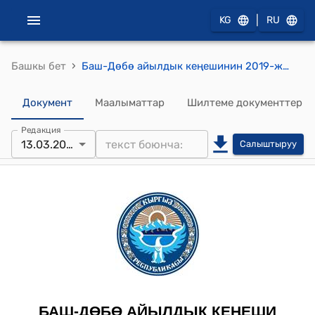
|
KG
RU
›
Башкы бет
Баш-Дөбө айылдык кеңешинин 2019-жылдын 13-мартындагы № 15-13 "Баш-Дөбө айыл өкмөтүнүн аймагындагы Кашка-Терек айылындагы айыл чарба багытындагы сугат айдоо жерлерди кайрак айдоо жерлерине которуу боюнча" токтому
Документ
Маалыматтар
Шилтеме документтер
Редакция
13.03.2019
Салыштыруу