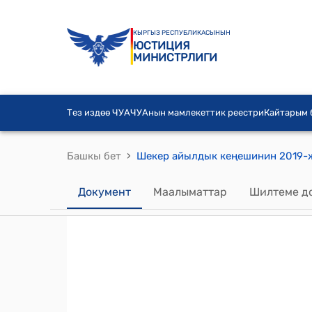
КЫРГЫЗ РЕСПУБЛИКАСЫНЫН
ЮСТИЦИЯ
МИНИСТРЛИГИ
Тез издөө ЧУА
ЧУАнын мамлекеттик реестри
Кайтарым
›
Башкы бет
Документ
Маалыматтар
Шилтеме д