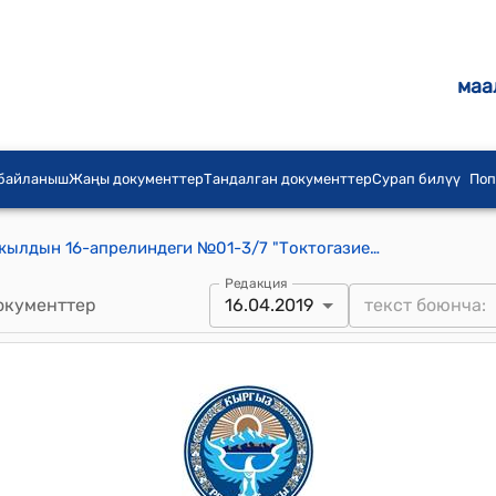
маа
 байланыш
Жаңы документтер
Тандалган документтер
Сурап билүү
Поп
Шекер айылдык кеңешинин 2019-жылдын 16-апрелиндеги №01-3/7 "Токтогазиева Батманын арызы жөнүндө" токтому
Редакция
окументтер
16.04.2019