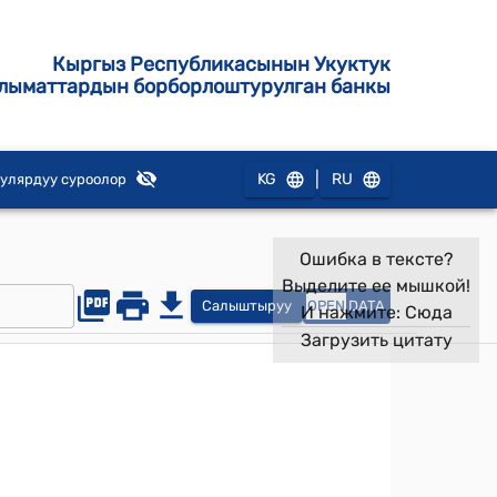
Кыргыз Республикасынын Укуктук
лыматтардын борборлоштурулган банкы
|
KG
RU
улярдуу суроолор
Ошибка в тексте?
Выделите ее мышкой!
Салыштыруу
OPEN
DATA
И нажмите:
Сюда
Загрузить цитату