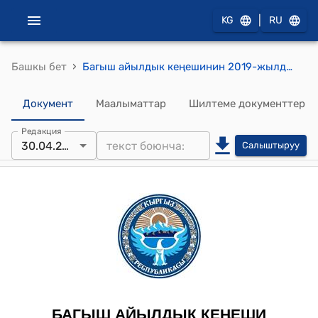
|
KG
RU
›
Башкы бет
Багыш айылдык кеңешинин 2019-жылдын 30-апрелиндеги №6 «Багыш айыл өкмөтүндөгү жайыт комитетине алынгантехникалардын иштөө тарифтерин бекитүү жөнүндө» токтому
Документ
Маалыматтар
Шилтеме документтер
Редакция
30.04.2019
Салыштыруу