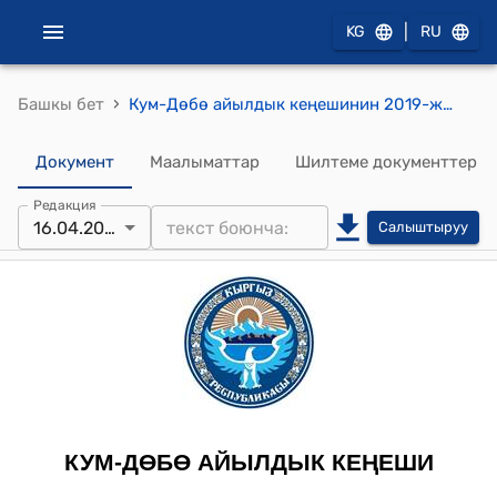
|
KG
RU
›
Башкы бет
Кум-Дөбө айылдык кеңешинин 2019-жылдын 16-апрелиндеги № 30/7 "Кум-Дөбө айылындагы эски бейтапканасын аукцион аркылуу сатуу жөнүндө" токтому
Документ
Маалыматтар
Шилтеме документтер
Редакция
16.04.2019
Салыштыруу