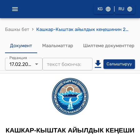
|
KG
RU
›
Башкы бет
Кашкар-Кыштак айылдык кеңешинин 2018-жылдын 17-февралындагы № 10 "Кароосуз калган жер аянтын баланска алуу, реестрге киргизүү жана аукцион аркылуу сатуу жөнүндө" токтому
Документ
Маалыматтар
Шилтеме документтер
Редакция
17.02.2018
Салыштыруу