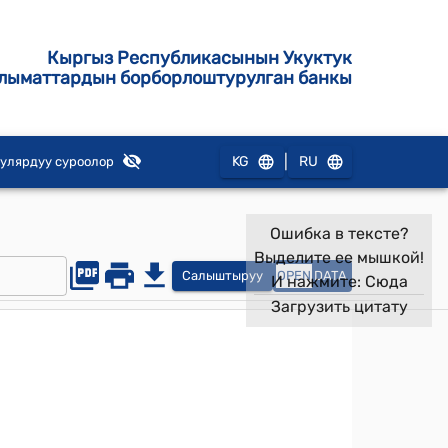
Кыргыз Республикасынын Укуктук
лыматтардын борборлоштурулган банкы
|
KG
RU
улярдуу суроолор
Ошибка в тексте?
Выделите ее мышкой!
Салыштыруу
OPEN
DATA
И нажмите:
Сюда
Загрузить цитату