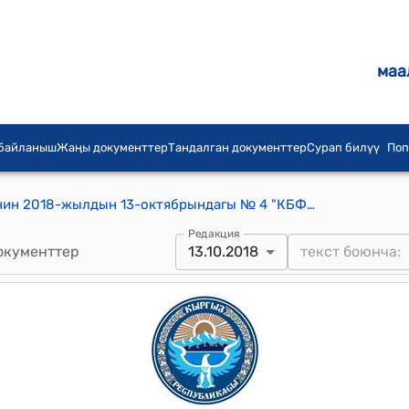
маа
 байланыш
Жаңы документтер
Тандалган документтер
Сурап билүү
Поп
Кашкар-Кыштак айылдык кеңешинин 2018-жылдын 13-октябрындагы № 4 "КБФунун жерлерин ижарага берүү боюнча торук өткөрүү тартиби жөнүндө" токтому
Редакция
окументтер
13.10.2018