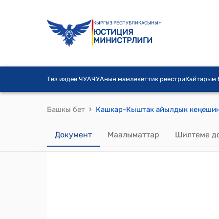
КЫРГЫЗ РЕСПУБЛИКАСЫНЫН
ЮСТИЦИЯ
МИНИСТРЛИГИ
Тез издөө ЧУА
ЧУАнын мамлекеттик реестри
Кайтарым
›
Башкы бет
Документ
Маалыматтар
Шилтеме д