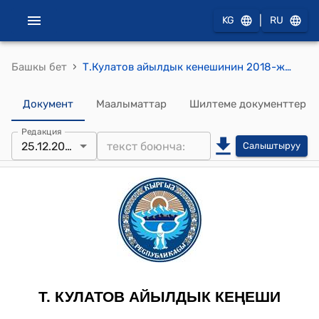
|
KG
RU
›
Башкы бет
Т.Кулатов айылдык кенешинин 2018-жылдын 25-декабрындагы № 17-3 "Үй-бүлөлүк бюджетке чон зыян алып келип жаткан, ашыкча үрп-адат,каада-салттарды кыскартуу боюнча Жобону бекитүү жөнүндө" токтому
Документ
Маалыматтар
Шилтеме документтер
Редакция
25.12.2018
Салыштыруу