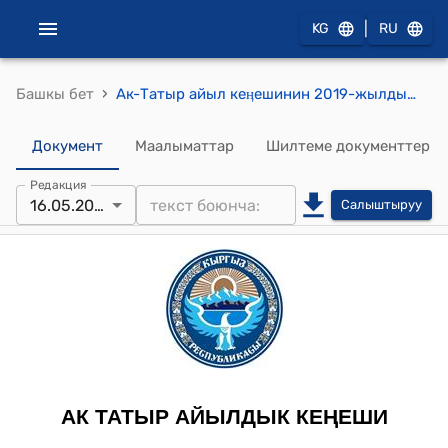
|
KG
RU
›
Башкы бет
Ак-Татыр айыл кеӊешинин 2019-жылдын 16-майындагы №130 "Ак-Татыр айыл аймагындагы берилүүчү жерлерди элге таркатуу жөнүндө"токтому
Документ
Маалыматтар
Шилтеме документтер
Редакция
16.05.2019
Салыштыруу