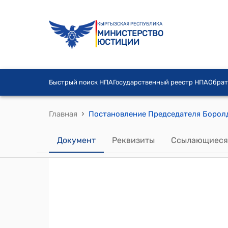
КЫРГЫЗСКАЯ РЕСПУБЛИКА
МИНИСТЕРСТВО
ЮСТИЦИИ
Быстрый поиск НПА
Государственный реестр НПА
Обрат
›
Главная
Документ
Реквизиты
Ссылающиеся