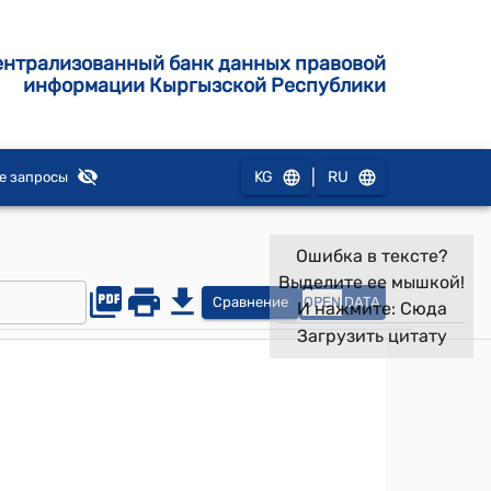
ентрализованный банк данных правовой
информации Кыргызской Республики
|
KG
RU
е запросы
Ошибка в тексте?
Выделите ее мышкой!
Сравнение
OPEN
DATA
И нажмите:
Сюда
Загрузить цитату