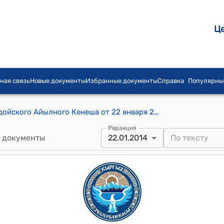
Ц
ная связь
Новые документы
Избранные документы
Справка
Популярны
Постановление Председателя Боролдойского Айылного Кенеша от 22 января 2014 года № 2 (О выражении недоверия главе Боролдойского айыл окмоту)
Редакция
 документы
22.01.2014