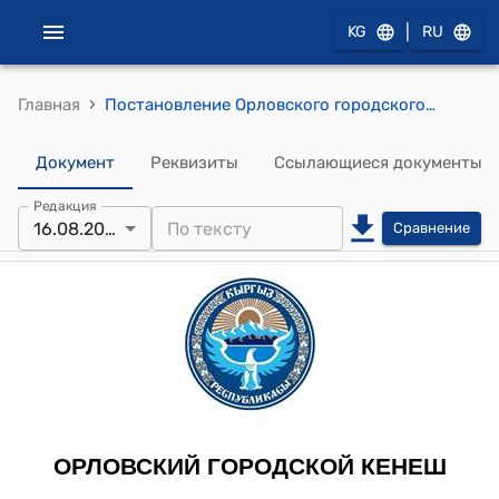
|
KG
RU
›
Главная
Постановление Орловского городского кенеша от 16 августа 2019 года №121/18-27 "О признании приоритетным проект капитальный ремонт спорт комплекса «Кристалл» и подаче заявки(проекта) в Фонд Развития Кеминского района"
Документ
Реквизиты
Ссылающиеся документы
Редакция
16.08.2019
Сравнение