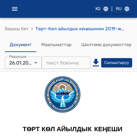
|
KG
RU
›
Башкы бет
Төрт-Көл айылдык кеңешинин 2019-жылдын 26 январындагы №27/1 "Макаренко айылынын тургуну Ш.Тургунбаевдин жеке менчик бала бакча ачуу арызы жөнүндө"токтому
Документ
Маалыматтар
Шилтеме документтер
Редакция
26.01.2019
Салыштыруу