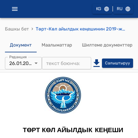
|
KG
RU
›
Башкы бет
Төрт-Көл айылдык кеңешинин 2019-жылдын 26 январындагы №27/2 "Төрт-Көл айыл өкмөтүнүн жайыт комитетинин төрагасын шайлоо жөнүндө"токтому
Документ
Маалыматтар
Шилтеме документтер
Редакция
26.01.2019
Салыштыруу