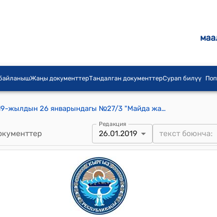
маа
 байланыш
Жаңы документтер
Тандалган документтер
Сурап билүү
Поп
Төрт-Көл айылдык кеңешинин 2019-жылдын 26 январындагы №27/3 "Майда жандыктар үчүн мончо курууга жер участогун берүү жөнүндө"токтому
Редакция
окументтер
26.01.2019