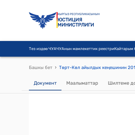
КЫРГЫЗ РЕСПУБЛИКАСЫНЫН
ЮСТИЦИЯ
МИНИСТРЛИГИ
Тез издөө ЧУА
ЧУАнын мамлекеттик реестри
Кайтарым
›
Башкы бет
Документ
Маалыматтар
Шилтеме д