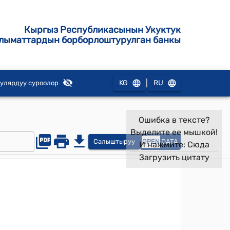
Кыргыз Республикасынын Укуктук
лыматтардын борборлоштурулган банкы
|
KG
RU
улярдуу суроолор
Ошибка в тексте?
Выделите ее мышкой!
Салыштыруу
OPEN
DATA
И нажмите:
Сюда
Загрузить цитату