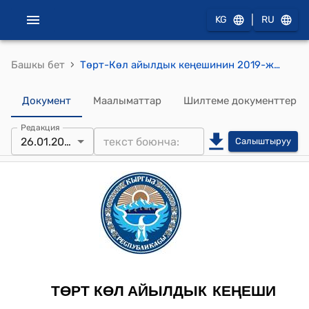
|
KG
RU
›
Башкы бет
Төрт-Көл айылдык кеңешинин 2019-жылдын 26 январындагы №27/4 "Төрт-Көл айыл өкмөтүнүн жайыт пайдалануучулар бирикмесинин 2019-жылга бюджетин бекитүү жөнүндө"токтому
Документ
Маалыматтар
Шилтеме документтер
Редакция
26.01.2019
Салыштыруу