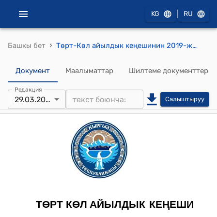
|
KG
RU
›
Башкы бет
Төрт-Көл айылдык кеңешинин 2019-жылдын 29 мартындагы №29/4 "Шоро-Башат айылынын жаңы конушунун көчөлөрүнө ысым ыйгаруу жөнүндө"токтому
Документ
Маалыматтар
Шилтеме документтер
Редакция
29.03.2019
Салыштыруу