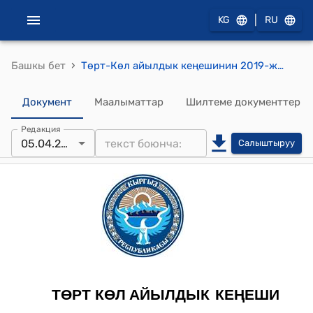
|
KG
RU
›
Башкы бет
Төрт-Көл айылдык кеңешинин 2019-жылдын 05 апрелиндеги №31/1 "Айыл аймагындагы саламаттыкты сактоо мекемелеринин калкты тейлөөдө аткарып жаткан иштери жөнүндө"токтому
Документ
Маалыматтар
Шилтеме документтер
Редакция
05.04.2019
Салыштыруу