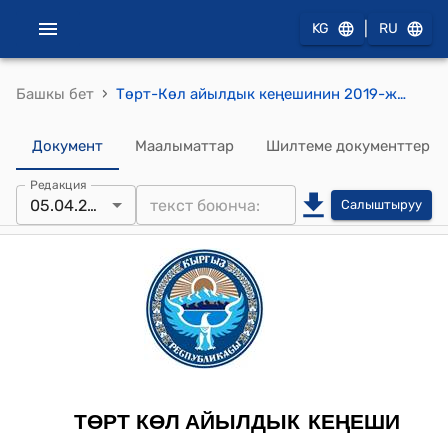
|
KG
RU
›
Башкы бет
Төрт-Көл айылдык кеңешинин 2019-жылдын 05 апрелиндеги №31/5 "Милициянын аймактык тескөөчүлөрүнүн кылмыштуулуктун алдын алуу боюнча аткарып жаткан иштери жөнүндө"токтому
Документ
Маалыматтар
Шилтеме документтер
Редакция
05.04.2019
Салыштыруу