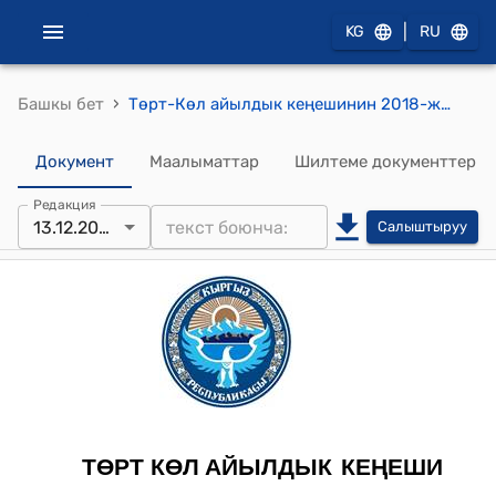
|
KG
RU
›
Башкы бет
Төрт-Көл айылдык кеңешинин 2018-жылдын 13 декабрындагы №25 "Кыргыз Республикасынын жергиликтүү өз алдынча башкаруу органдарынын бузуулар иштери жөнүндө иштерин кароо боюнча комиссияларын түзүү жөнүндө"токтому
Документ
Маалыматтар
Шилтеме документтер
Редакция
13.12.2018
Салыштыруу