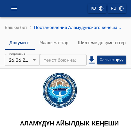
|
KG
RU
›
Башкы бет
Постановление Аламудунского кенеша 2019-жылдын 26-июнундагы №121-27 "Киреше планын көбөйтүү жөнүндө"токтому
Документ
Маалыматтар
Шилтеме документтер
Редакция
26.06.2019
Салыштыруу