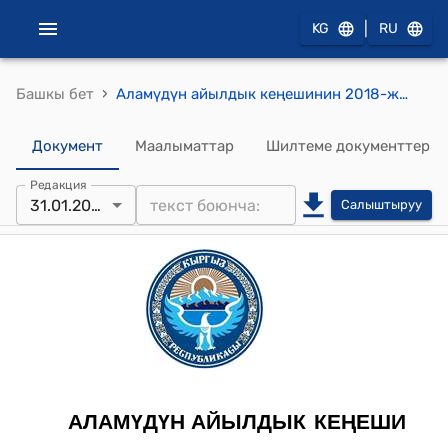
|
KG
RU
›
Башкы бет
Аламүдүн айылдык кеңешинин 2018-жылдын 31-декабрындагы №51-27 "Акча каражатын бөлүп берүү жөнүндө"токтому
Документ
Маалыматтар
Шилтеме документтер
Редакция
31.01.2018
Салыштыруу