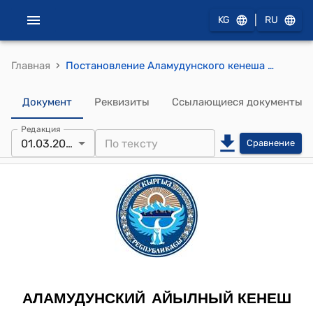
|
KG
RU
›
Главная
Постановление Аламудунского кенеша от 01.марта.2019 года №109-27 "О принятии в муниципальную собственность"
Документ
Реквизиты
Ссылающиеся документы
Редакция
01.03.2019
Сравнение