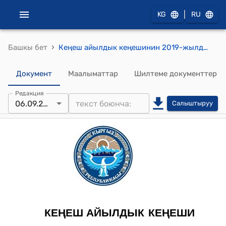
|
KG
RU
›
Башкы бет
Кеңеш айылдык кеңешинин 2019-жылдын 06 сентябрындагы №7 "Мекемени каттоо жөнүндө"токтому
Документ
Маалыматтар
Шилтеме документтер
Редакция
06.09.2019
Салыштыруу