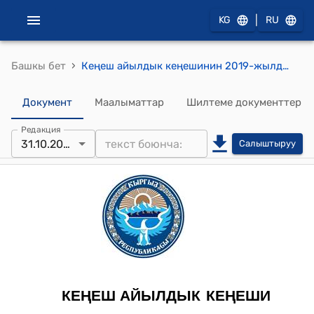
|
KG
RU
›
Башкы бет
Кеңеш айылдык кеңешинин 2019-жылдын 31 октябрындагы №1 "Кеңеш айыл өкмөтүнүн башчысынын 9 ай ичинде аткарган иштери жөнүндө"токтому
Документ
Маалыматтар
Шилтеме документтер
Редакция
31.10.2019
Салыштыруу