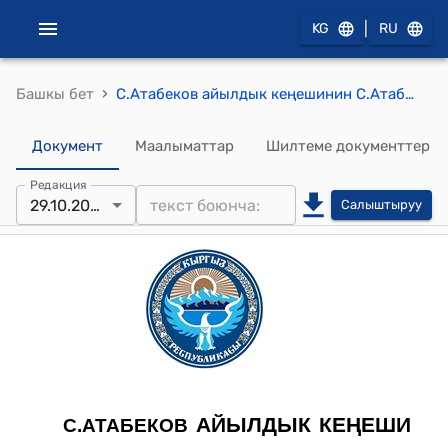
|
KG
RU
›
Башкы бет
С.Атабеков айылдык кеңешинин С.Атабеков айылдык кеңешинин 2019-жылдын 29 октябрындагы №3 "Мекемени каттоо жөнүндө"токтому
Документ
Маалыматтар
Шилтеме документтер
Редакция
29.10.2019
Салыштыруу