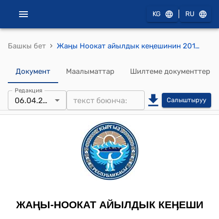
|
KG
RU
›
Башкы бет
Жаңы Ноокат айылдык кеңешинин 2019-жылдын 15-июнундагы №13 "Жаңы-Ноокат айыл ѳкмѳтγнγн тургундарына турак жай менен камсыз кылуу γчγн жер участогун ажыратып берγγгѳ макулдук берүү жѳнүндѳ" токтому
Документ
Маалыматтар
Шилтеме документтер
Редакция
06.04.2023
Салыштыруу